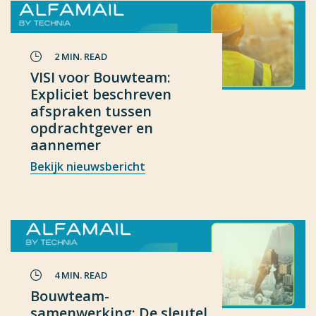
2 MIN. READ
VISI voor Bouwteam:
Expliciet beschreven
afspraken tussen
opdrachtgever en
aannemer
Bekijk nieuwsbericht
4 MIN. READ
Bouwteam-
samenwerking: De sleutel