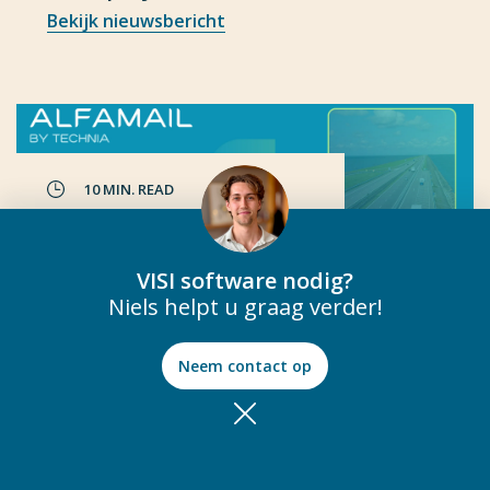
Bekijk nieuwsbericht
10 MIN. READ
VISI binnen de grond-,
weg- en waterbouw
VISI software nodig?
Bekijk nieuwsbericht
Niels helpt u graag verder!
Neem contact op
8 MIN. READ
VISI en DNR: Uniforme en