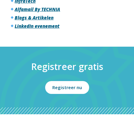
InfraTech
Alfamail By TECHNIA
Blogs & Artikelen
LinkedIn evenement
Registreer gratis
Registreer nu